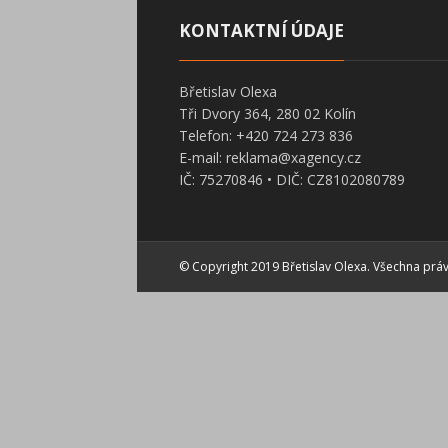
KONTAKTNÍ ÚDAJE
Břetislav Olexa
Tři Dvory 364, 280 02 Kolín
Telefon: +420 724 273 836
E-mail: reklama@xagency.cz
IČ: 75270846 • DIČ: CZ8102080789
© Copyright 2019 Břetislav Olexa. Všechna prá