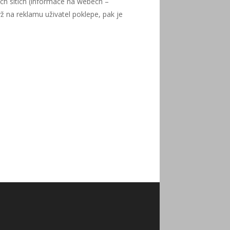
ých sítích (informace na webech –
ž na reklamu uživatel poklepe, pak je