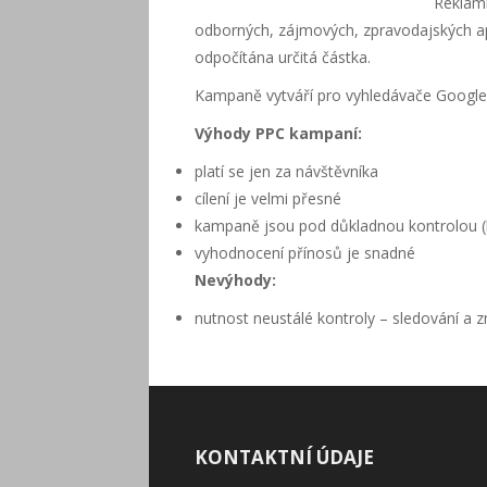
Reklamn
odborných, zájmových, zpravodajských apo
odpočítána určitá částka.
Kampaně vytváří pro vyhledávače Google 
Výhody PPC kampaní:
platí se jen za návštěvníka
cílení je velmi přesné
kampaně jsou pod důkladnou kontrolou (k
vyhodnocení přínosů je snadné
Nevýhody:
nutnost neustálé kontroly – sledování a
KONTAKTNÍ ÚDAJE