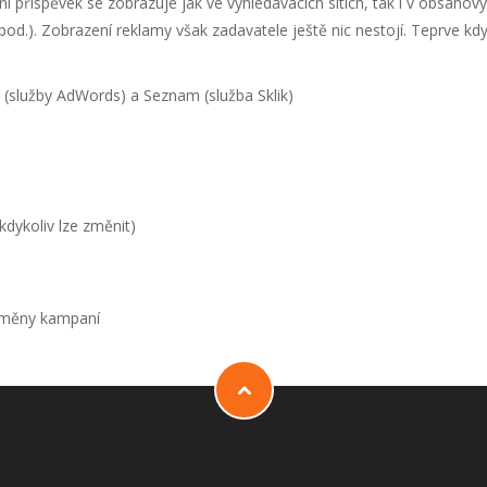
í příspěvek se zobrazuje jak ve vyhledávacích sítích, tak i v obsahov
d.). Zobrazení reklamy však zadavatele ještě nic nestojí. Teprve kdy
(služby AdWords) a Seznam (služba Sklik)
dykoliv lze změnit)
 změny kampaní