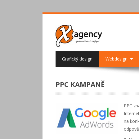
Grafický design
Webdesign
PPC KAMPANĚ
PPC zna
Interne
na konk
odpověď