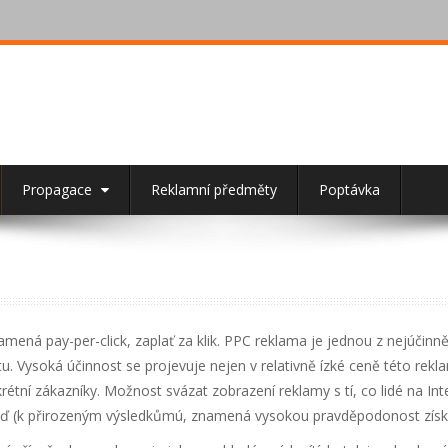
Propagace
Reklamní předměty
Poptávka
mená pay-per-click, zaplať za klik. PPC reklama je jednou z nejúčin
tu. Vysoká účinnost se projevuje nejen v relativně ízké ceně této rekl
rétní zákazníky. Možnost svázat zobrazení reklamy s tí, co lidé na Inter
 (k přirozeným výsledkůmú, znamená vysokou pravděpodonost získán